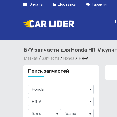
Оплата
Доставка
Гарантия
Б/У запчасти для Honda HR-V купи
HR-V
Главная
Запчасти
Honda
Поиск запчастей
×
Honda
×
HR-V
Год с
Год по