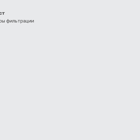
ст
тры фильтрации