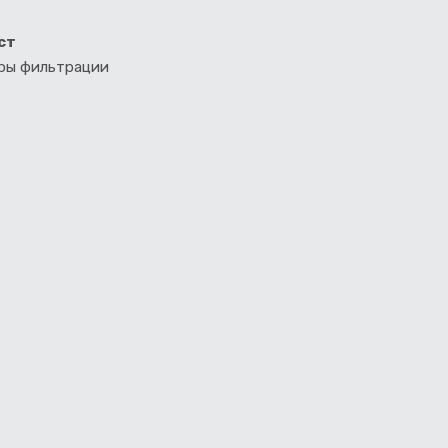
ст
тры фильтрации