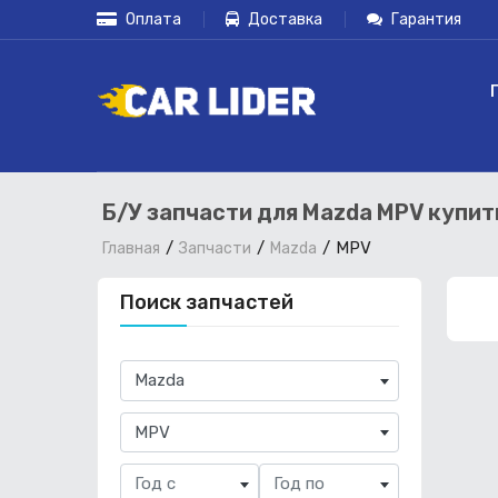
Оплата
Доставка
Гарантия
Б/У запчасти для Mazda MPV купит
MPV
Главная
Запчасти
Mazda
Поиск запчастей
×
Mazda
×
MPV
Год с
Год по