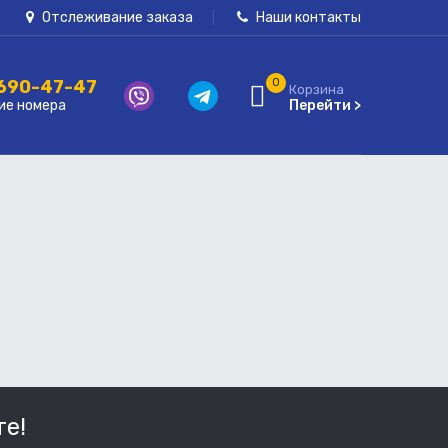
Отслеживание заказа
Наши контакты
 690-47-47
0
Корзина
ие номера
Перейти >
е!