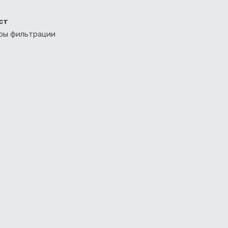
ст
тры фильтрации