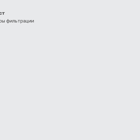
ст
тры фильтрации